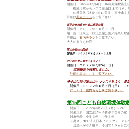
開催日：2022年12月4日 JR御殿場駅富
御殿場駅からバスで登山口 まで行き、晩秋
の越前岳 (15 04 m) に登り、 富士
詳細は
案内チラシ
をご覧下さい
親子自然観察会in猿江恩賜公園
開催日：２０２２年１０月３０日
場 所：江東区 猿江恩賜公園／錦糸町駅
詳細は、
案内チラシ
をご覧下さい。
大人の参加も歓迎
富士山登山の記録
開催日：２０２２年８月２１－２２日
杓子山に登り富士山を見よう
開催日：２０２２年7月24日（日）
実施報告を掲載しました
。
計画内容はここをご覧下さい。
滝子山に登り富士山とつつじを見よう 
開催日：２０２２年６月５日（日） JR
詳しくは 案内ちらしをご覧下さい。
第15回こども自然環境体験教
開催日 2022年8月22日（月）～24日
開催場所
国立那須甲子青少年自然の家
対象年齢 小学３年～中学３年
※従来、NPO法人日本ヒマラヤン・アド
当法人が引き継ぎ、今回で１５回目にな