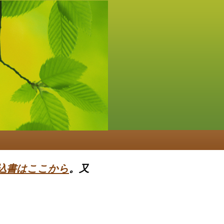
込書はここから
。又