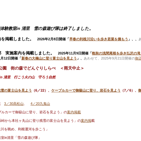
然環境体験教室in 清里 雪の森遊び隊は終了しました。
を掲載しました。
2026年2月8日開催「
早春の利根川沿いを歩き若菜を摘もう
」
、
、
部
実施案内を掲載しました。
2025年11月9日開催「
晩秋の浅間尾根を歩き払沢の滝
年1月12日開催「
新春の大楠山に登り富士山を見よう
」
、
あわせて、2025年9月21日開催の
御
in砧公園 街の森でどんぐりしらべ ＜雨天中止＞
験教室in 清里 行こう火の山 守ろう自然
残雪の富士山を見よう
（6／22）、
ケーブルカーで御嶽山に登り、岩石を見よう
（7／6）、
掲載
3／30高松山
、
4／20九鬼山
ブルカーで御嶽山に登り、岩石を見よう」の
案内掲載
坂峠から本社ヶ丸山に登り残雪の富士山を見よう」の
案内掲
載
利根川を眺め、利根運河を歩こう
」
験教室in清里「雪の森遊び隊」