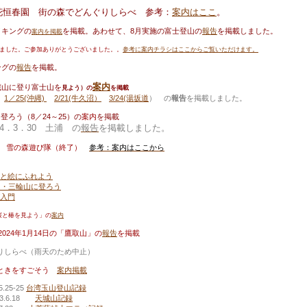
芦花恒春園 街の森でどんぐりしらべ 参考：
案内はここ
。
イキングの
を掲載。あわせて、8月実施の富士登山の
報告
を掲載しました。
案内を掲載
了しました。ご参加ありがとうございました。。
参考に案内チラシはここからご覧いただけます。
ングの
報告
を掲載。
案内
百蔵山に登り富士山を
見よう）の
を掲載
年
1／25(沖縄)
2/21(牛久沼）
3/24(湯坂道
） の
報告
を掲載しました。
登ろう（8／24～25）の
案内
を掲載
．3．30 土浦 の
報告
を掲載しました。
清里 雪の森遊び隊（終了）
参考：案内はここから
と絵にふれよう
山・三輪山に登ろう
入門
り桜と椿を見よう」の
案内
2024年1月14日の「鷹取山」の
報告
を掲載
ぐりしらべ（雨天のため中止）
とときをすごそう
案内掲載
-25
台湾玉山登山記録
.18
天城山記録