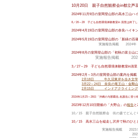
10月20日 親子自然観察会in都立
2024年11月9日の室岡登山部の高水三山ハ
8／26～28 子ども自然環境体験教室in 清里は終
2024年4月19日の室岡登山部の奈良ハイキ
2024年5月19日の室岡登山部の「新緑の
実施報告掲載 2024
2024年8月の室岡登山部の「初秋の富士山に
実施報告掲載 2024
3／27～29 子ども自然環境体験教室in
2024年2月～3月の室岡登山部の案内を掲載
2月18日 牛久沼東岸を歩き文学
3月22～24日 奈良の竜王山・金剛
2月15日 インドアクライミング
2024年1月25～28日「沖縄の与那覇岳,名護岳に登
2023年12月10日開催の「大野山」の
報告
と
10／15 親子自然観察会 街の森でどん
10／15 高水三山を縦走し沢井で秋のひ
実施報告掲載 2023.5.25
2023.6