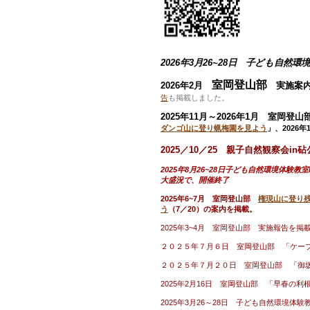
2026年3月26~28日 子ども自
室岡登山部
2026年2月
実施案内
告
も掲載しました。
2025年11月～2026年1月
室岡登山
ダンゴ山に登り蝋梅園を見よう
」
、
2026
2025／10／25 親子自然観察会
2025年8月26~28日子ども自然環境体
大盛況で、開催終了
2025年6~7月 室岡登山部
権現山に登り
う
（7／20）の案内を掲載。
2025年3~4月 室岡登山部 実施報告を
２０２５年７月６日 室岡登山部 「ケー
２０２５年７月２０日 室岡登山部 「御
2025年2月16日 室岡登山部 「早春の
2025年3月26～28日 子ども自然環境体