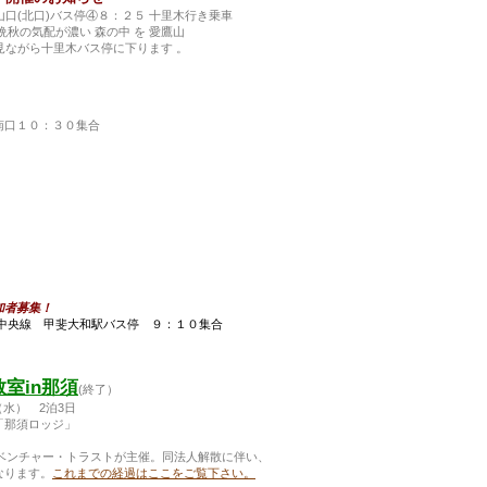
士山口(北口)バス停④８：２５ 十里木行き乗車
の気配が濃い 森の中 を 愛鷹山
山を見ながら十里木バス停に下ります 。
南口１０：３０集合
参加者募集！
中央線 甲斐大和駅バス停 ９：１０集合
室in那須
(終了）
（水） 2泊3日
「那須ロッジ」
ベンチャー・トラストが主催。同法人解散に伴い、
ります。
これまでの経過はここをご覧下さい。