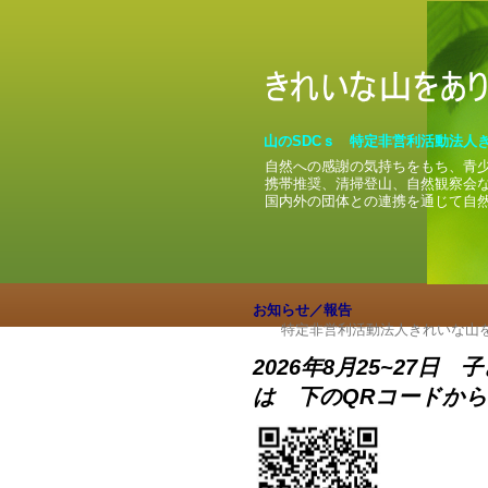
山のSDCｓ 特定非営利活動法人
自然への感謝の気持ちをもち、青
携帯推奨、清掃登山、自然観察会
国内外の団体との連携を通じて自
お知らせ／報告
特定非営利活動法人きれいな山を
2026年8月25~27
は 下のQRコードから