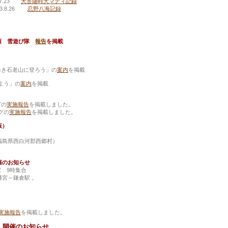
23
大菩薩峠大マティ記録
.26
忍野八海記録
 那須 雪遊び隊
報告
を掲載
を歩き石老山に登ろう」の
案内
を掲載
見よう」の
案内
を掲載
グの
実施報告
を掲載しました。
グの
実施報告
を掲載しました。
版）
福島県西白河郡西郷村）
催のお知らせ
駅 9時集合
宮～鎌倉駅 。
実施報告
を掲載しました。
 開催のお知らせ