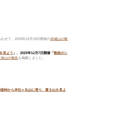
あわせて、2025年10月19日開催の
赤城山の報
を見よう
」、
2025年12月7日開催「
晩秋のシ
正体山の報告
も掲載しました。
御坂峠から本社ヶ丸山に登り、富士山を見よ