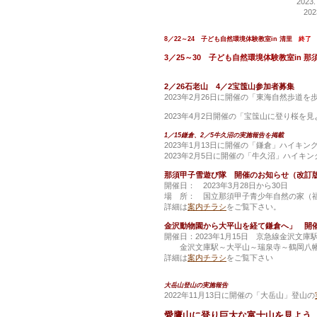
2023.7.
2023.8
8／22～24 子ども自然環境体験教室in 清里
終了
3／25～30 子ども自然環境体験教室in
2／26石老山 4／2宝筺山参加者募集
2023年2月26日に開催の「東海自然歩道
2023年4月2日開催の「宝筺山に登り桜を
1／15鎌倉、2／5牛久沼の実施報告を掲載
2023年1月13日に開催の「鎌倉」ハイキン
2023年2月5日に開催の「牛久沼」ハイキン
那須甲子雪遊び隊 開催のお知らせ（改訂
開催日： 2023年3月28日から30日
場 所： 国立那須甲子青少年自然の家（
詳細は
案内チラシ
をご覧下さい。
金沢動物園から大平山を経て鎌倉へ」 開
開催日：2023年1月15日 京急線金沢文庫
金沢文庫駅～大平山～瑞泉寺～鶴岡八幡
詳細は
案内チラシ
をご覧下さい
大岳山登山の実施報告
2022年11月13日に開催の「大岳山」登山の
愛鷹山に登り巨大な富士山を見よう